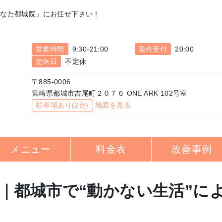
ひなた都城院」にお任せ下さい！
営業時間
9:30-21:00
最終受付
20:00
定休日
不定休
〒885-0006
宮崎県都城市吉尾町２０７６ ONE ARK 102号室
駐車場あり(2台)
地図を見る
メニュー
料金表
改善事例
｜都城市で“動かない生活”に