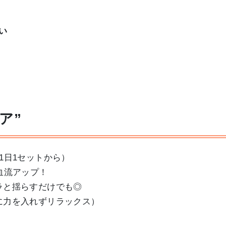
い
ア”
1日1セットから）
血流アップ！
ラと揺らすだけでも◎
に力を入れずリラックス）