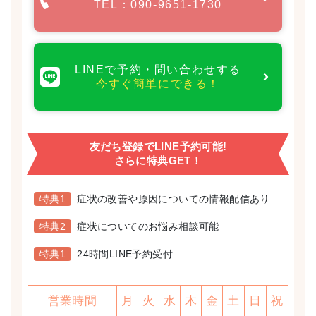
TEL：090-9651-1730
LINEで予約・問い合わせする
今すぐ簡単にできる！
友だち登録でLINE予約可能!
さらに特典GET！
特典1
症状の改善や原因についての情報配信あり
特典2
症状についてのお悩み相談可能
特典1
24時間LINE予約受付
営業時間
月
火
水
木
金
土
日
祝