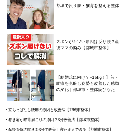
都城で反り腰・猫背を整える整体
ズボンがキツい原因は反り腰？産
後ママの悩み【都城市整体】
【結婚式に向けて−16kg！】首・
腰痛を克服し姿勢も改善した感動
の変化｜都城市・整体院ひなた
・立ちっぱなし腰痛の原因と改善法【都城市整体】
・巻き肩が猫背肩こりの原因？3分改善法【都城市整体】
・産後骨盤の開きを3分で改善｜寝たままできる【都城市整体】